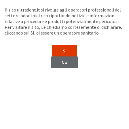
Seleziona un prodotto per visualizzare la scheda di sicurezza. La Scheda di sicurezza fornisce informazioni circa le caratteristiche fisiche e chimiche del prodotto, la conservazione del prodotto, i protocolli di utilizzo, etc.
Sit
Search
Cancel
Il sito ultradent.it si rivolge agli operatori professionali del
settore odontoiatrico riportando notizie e informazioni
Sbiancamento medicale
About
Pay
relative a procedure e prodotti potenzialmente pericolosi.
Per visitare il sito, Le chiediamo cortesemente di dichiarare,
My
cliccando sul SI, di essere un operatore sanitario.
Opalescence™ Endo
Bill
Backordered
Sbiancamento di denti non vitali con la tecnica "walking bleach"
Status
perossido di idrogeno al 35%
Sí
We
have
This
No
updated
our
Backordered
payment
status
portal
indicates
from
that
BillTrust
the
to
item
HighRadius.
is
You
out
should
of
have
stock
received