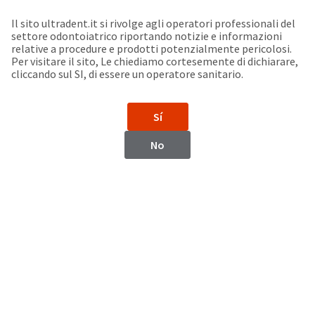
Seleziona un prodotto per visualizzare la scheda di sicurezza. La Scheda di sicurezza fornisce informazioni circa le caratteristiche fisiche e chimiche del prodotto, la conservazione del prodotto, i protocolli di utilizzo, etc.
Sit
Search
Cancel
Il sito ultradent.it si rivolge agli operatori professionali del
settore odontoiatrico riportando notizie e informazioni
Support
relative a procedure e prodotti potenzialmente pericolosi.
About
Pay
Per visitare il sito, Le chiediamo cortesemente di dichiarare,
My
cliccando sul SI, di essere un operatore sanitario.
Bill
Backordered
Status
Sí
We
Turkmenistan
have
No
This
updated
our
Backordered
payment
status
portal
indicates
from
Turkmenistan
that
BillTrust
the
to
item
HighRadius.
Website
is
You
out
should
https://www.ultradent.com
of
have
stock
received
Contatti
and
an