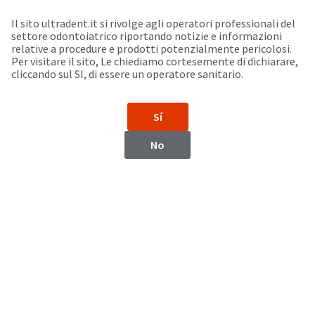
Seleziona un prodotto per visualizzare la scheda di sicurezza. La Scheda di sicurezza fornisce informazioni circa le caratteristiche fisiche e chimiche del prodotto, la conservazione del prodotto, i protocolli di utilizzo, etc.
Sit
Search
Cancel
Il sito ultradent.it si rivolge agli operatori professionali del
settore odontoiatrico riportando notizie e informazioni
Support
relative a procedure e prodotti potenzialmente pericolosi.
About
Pay
Per visitare il sito, Le chiediamo cortesemente di dichiarare,
My
cliccando sul SI, di essere un operatore sanitario.
Bill
Backordered
Status
Sí
We
Portugal
have
No
This
updated
our
Backordered
payment
status
portal
indicates
from
Portugal
that
BillTrust
the
to
item
HighRadius.
Website
is
You
out
should
https://www.ultradent.eu
of
have
stock
received
Contatti
and
an