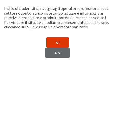
Seleziona un prodotto per visualizzare la scheda di sicurezza. La Scheda di sicurezza fornisce informazioni circa le caratteristiche fisiche e chimiche del prodotto, la conservazione del prodotto, i protocolli di utilizzo, etc.
Sit
Search
Cancel
Il sito ultradent.it si rivolge agli operatori professionali del
settore odontoiatrico riportando notizie e informazioni
Support
relative a procedure e prodotti potenzialmente pericolosi.
About
Pay
Per visitare il sito, Le chiediamo cortesemente di dichiarare,
My
cliccando sul SI, di essere un operatore sanitario.
Bill
Backordered
Status
Sí
We
Philippines
have
No
This
updated
our
Backordered
payment
status
portal
indicates
from
Philippines
that
BillTrust
the
to
item
HighRadius.
Website
is
You
out
should
https://www.ultradent.com
of
have
stock
received
Contatti
and
an