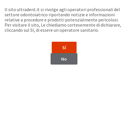
Seleziona un prodotto per visualizzare la scheda di sicurezza. La Scheda di sicurezza fornisce informazioni circa le caratteristiche fisiche e chimiche del prodotto, la conservazione del prodotto, i protocolli di utilizzo, etc.
Sit
Search
Cancel
Il sito ultradent.it si rivolge agli operatori professionali del
settore odontoiatrico riportando notizie e informazioni
Support
relative a procedure e prodotti potenzialmente pericolosi.
About
Pay
Per visitare il sito, Le chiediamo cortesemente di dichiarare,
My
cliccando sul SI, di essere un operatore sanitario.
Bill
Backordered
Status
Sí
We
Myanmar
have
No
This
updated
our
Backordered
payment
status
portal
indicates
from
Myanmar
that
BillTrust
the
to
item
HighRadius.
Website
is
You
out
should
https://www.ultradent.com
of
have
stock
received
Contatti
and
an