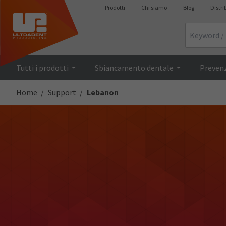
Prodotti
Chi siamo
Blog
Distri
Search
Tutti i prodotti
Sbiancamento dentale
Prevenz
Home
Support
Lebanon