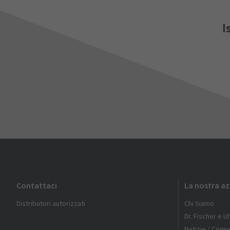
I
Contattaci
La nostra a
Distributori autorizzati
Chi Siamo
Dr. Fischer e U
Notizie / Comun