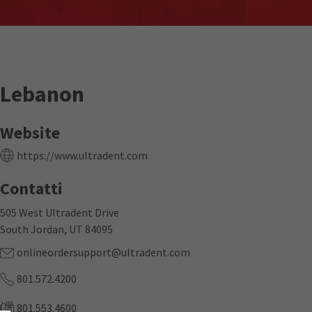
Lebanon
Website
https://www.ultradent.com
Contatti
505 West Ultradent Drive
South Jordan, UT 84095
onlineordersupport@ultradent.com
801.572.4200
801.553.4600