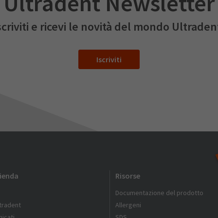
Ultradent Newsletter
scriviti e ricevi le novità del mondo Ultraden
Iscriviti
zienda
Risorse
Documentazione del prodotto
ltradent
Allergeni
icati
SDS