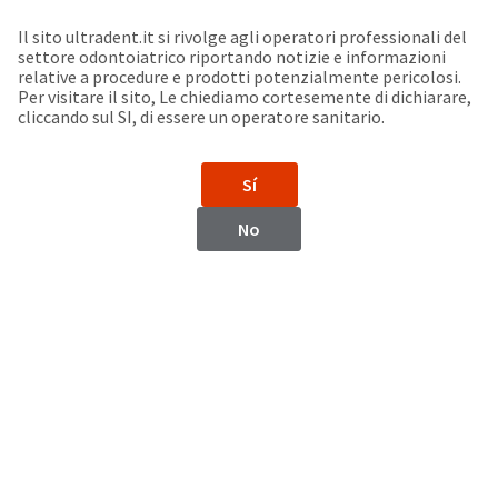
Seleziona un prodotto per visualizzare la scheda di sicurezza. La Scheda di sicurezza fornisce informazioni circa le caratteristiche fisiche e chimiche del prodotto, la conservazione del prodotto, i protocolli di utilizzo, etc.
Sit
Search
Cancel
Il sito ultradent.it si rivolge agli operatori professionali del
settore odontoiatrico riportando notizie e informazioni
Support
relative a procedure e prodotti potenzialmente pericolosi.
About
Pay
Per visitare il sito, Le chiediamo cortesemente di dichiarare,
My
cliccando sul SI, di essere un operatore sanitario.
Bill
Backordered
Status
Sí
We
Latin America
have
No
This
updated
our
Backordered
payment
status
portal
indicates
from
Latin America
that
BillTrust
the
to
item
HighRadius.
Website
is
You
out
should
https://www.ultradent.lat
of
have
stock
received
Catalogo
and
an