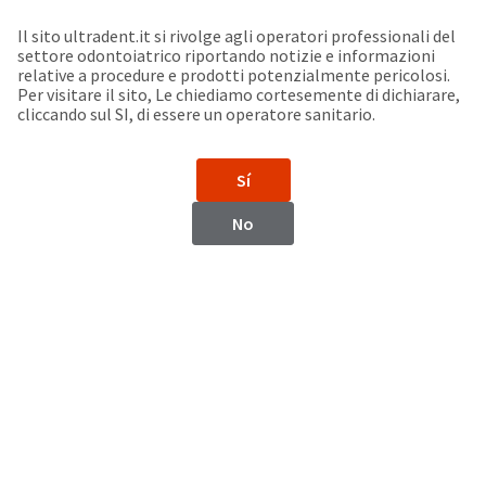
Seleziona un prodotto per visualizzare la scheda di sicurezza. La Scheda di sicurezza fornisce informazioni circa le caratteristiche fisiche e chimiche del prodotto, la conservazione del prodotto, i protocolli di utilizzo, etc.
Sit
Search
Cancel
Il sito ultradent.it si rivolge agli operatori professionali del
settore odontoiatrico riportando notizie e informazioni
Support
relative a procedure e prodotti potenzialmente pericolosi.
About
Pay
Per visitare il sito, Le chiediamo cortesemente di dichiarare,
My
cliccando sul SI, di essere un operatore sanitario.
Bill
Backordered
Status
Sí
We
Kazakhstan
have
No
This
updated
our
Backordered
payment
status
portal
indicates
from
Kazakhstan
that
BillTrust
the
to
item
HighRadius.
Website
is
You
out
should
https://www.ultradent.com
of
have
stock
received
Contatti
and
an