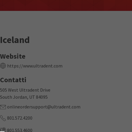
Iceland
Website
https://www.ultradent.com
Contatti
505 West Ultradent Drive
South Jordan, UT 84095
onlineordersupport@ultradent.com
801.572.4200
801.553.4600