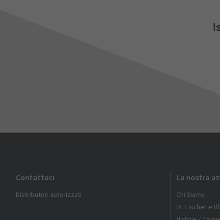
I
Contattaci
La nostra a
Distributori autorizzati
Chi Siamo
Dr. Fischer e U
Notizie / Comun