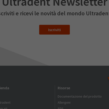
Ultradent Newsletter
scriviti e ricevi le novità del mondo Ultraden
Iscriviti
zienda
Risorse
Documentazione del prodotto
ltradent
Allergeni
icati
SDS