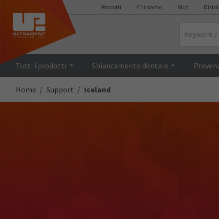
Prodotti
Chi siamo
Blog
Distri
Search
Tutti i prodotti
Sbiancamento dentale
Prevenz
Home
Support
Iceland