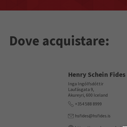
Dove acquistare:
Henry Schein Fides
Inga Ingólfsdóttir
Laufásgata 9,
Akureyri, 600 Iceland
+354 588 8999
hsfides@hsfides.is