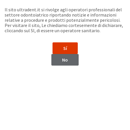
Seleziona un prodotto per visualizzare la scheda di sicurezza. La Scheda di sicurezza fornisce informazioni circa le caratteristiche fisiche e chimiche del prodotto, la conservazione del prodotto, i protocolli di utilizzo, etc.
Sit
Search
Cancel
Il sito ultradent.it si rivolge agli operatori professionali del
settore odontoiatrico riportando notizie e informazioni
Support
relative a procedure e prodotti potenzialmente pericolosi.
About
Pay
Per visitare il sito, Le chiediamo cortesemente di dichiarare,
My
cliccando sul SI, di essere un operatore sanitario.
Bill
Backordered
Status
Sí
We
Dominican
have
No
This
updated
our
Republic
Backordered
payment
status
portal
indicates
from
that
BillTrust
the
to
item
HighRadius.
Dominican Republic
is
You
out
should
of
have
Website
stock
received
and
an
https://www.ultradent.lat