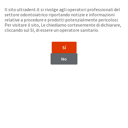
Seleziona un prodotto per visualizzare la scheda di sicurezza. La Scheda di sicurezza fornisce informazioni circa le caratteristiche fisiche e chimiche del prodotto, la conservazione del prodotto, i protocolli di utilizzo, etc.
Sit
Search
Cancel
Il sito ultradent.it si rivolge agli operatori professionali del
settore odontoiatrico riportando notizie e informazioni
Support
relative a procedure e prodotti potenzialmente pericolosi.
About
Pay
Per visitare il sito, Le chiediamo cortesemente di dichiarare,
My
cliccando sul SI, di essere un operatore sanitario.
Bill
Backordered
Status
Sí
We
Colombia
have
No
This
updated
our
Backordered
payment
status
portal
indicates
from
Colombia
that
BillTrust
the
to
item
HighRadius.
Website
is
You
out
should
https://www.ultradent.lat
of
have
stock
received
Contatti
and
an