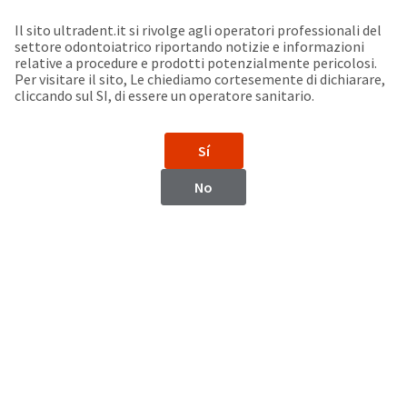
Seleziona un prodotto per visualizzare la scheda di sicurezza. La Scheda di sicurezza fornisce informazioni circa le caratteristiche fisiche e chimiche del prodotto, la conservazione del prodotto, i protocolli di utilizzo, etc.
Sit
Search
Cancel
Il sito ultradent.it si rivolge agli operatori professionali del
settore odontoiatrico riportando notizie e informazioni
Support
relative a procedure e prodotti potenzialmente pericolosi.
About
Pay
Per visitare il sito, Le chiediamo cortesemente di dichiarare,
My
cliccando sul SI, di essere un operatore sanitario.
Bill
Backordered
Status
Sí
We
Aruba
have
No
This
updated
our
Backordered
payment
status
portal
indicates
from
Aruba
that
BillTrust
the
to
item
HighRadius.
Website
is
You
out
should
https://www.ultradent.lat
of
have
stock
received
Contatti
and
an