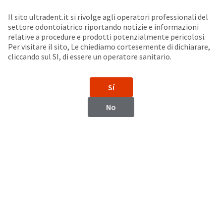
Seleziona un prodotto per visualizzare la scheda di sicurezza. La Scheda di sicurezza fornisce informazioni circa le caratteristiche fisiche e chimiche del prodotto, la conservazione del prodotto, i protocolli di utilizzo, etc.
Sit
Search
Cancel
Il sito ultradent.it si rivolge agli operatori professionali del
settore odontoiatrico riportando notizie e informazioni
Accessori per lampade fotopolimerizzatrici
About
Pay
relative a procedure e prodotti potenzialmente pericolosi.
Per visitare il sito, Le chiediamo cortesemente di dichiarare,
My
cliccando sul SI, di essere un operatore sanitario.
Lenti per la lampada VALO™ Grand
Bill
Backordered
Status
Sí
We
have
This
No
updated
our
Backordered
payment
status
portal
indicates
from
that
BillTrust
the
to
item
HighRadius.
is
You
out
should
of
have
stock
received