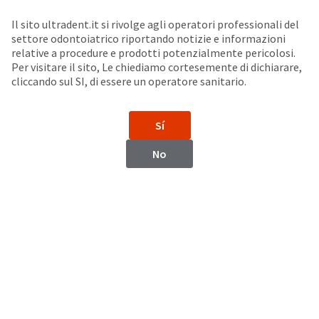
Seleziona un prodotto per visualizzare la scheda di sicurezza. La Scheda di sicurezza fornisce informazioni circa le caratteristiche fisiche e chimiche del prodotto, la conservazione del prodotto, i protocolli di utilizzo, etc.
Sit
Search
Cancel
Il sito ultradent.it si rivolge agli operatori professionali del
settore odontoiatrico riportando notizie e informazioni
Puntali a pennello
About
Pay
relative a procedure e prodotti potenzialmente pericolosi.
Per visitare il sito, Le chiediamo cortesemente di dichiarare,
My
cliccando sul SI, di essere un operatore sanitario.
Black Mini™ Brush Tip
Bill
Backordered
Status
Sí
We
have
This
No
updated
our
Backordered
payment
status
portal
indicates
from
that
BillTrust
the
to
item
HighRadius.
is
You
out
should
of
have
stock
received