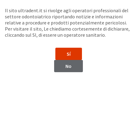
Seleziona un prodotto per visualizzare la scheda di sicurezza. La Scheda di sicurezza fornisce informazioni circa le caratteristiche fisiche e chimiche del prodotto, la conservazione del prodotto, i protocolli di utilizzo, etc.
Sit
Search
Cancel
Il sito ultradent.it si rivolge agli operatori professionali del
settore odontoiatrico riportando notizie e informazioni
Punte applicatore interamente in plastica
About
Pay
relative a procedure e prodotti potenzialmente pericolosi.
Per visitare il sito, Le chiediamo cortesemente di dichiarare,
My
cliccando sul SI, di essere un operatore sanitario.
White Mac™ Tip
Bill
Backordered
Status
Sí
We
have
This
No
updated
our
Backordered
payment
status
portal
indicates
from
that
BillTrust
the
to
item
HighRadius.
is
You
out
should
of
have
stock
received