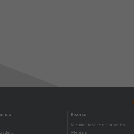
zienda
Risorse
Documentazione del prodotto
ltradent
Allergeni