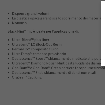
Dispensa grandi volumi
La plastica opaca garantisce lo scorrimento dei materiali
Monouso
Black Mini™ Tip è ideale per l’applicazione di:
Ultra-Blend™ plus liner
Ultradent™ LC Block-Out Resin
PermaFlo™ composito fluido
UltraTemp™ cemento provvisorio
Opalescence™ Boost™ sbiancamento medicale alla poltr
Ultradent™ Diamond Polish Mint pasta lucidante diamant
OpalDam™ e OpalDam™ Green barriere fotopolimerizzabi
Opalescence™ Endo sbiancamento di denti non vitali
OraSeal™ Caulking