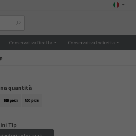
Top
Conservativa Diretta
Conservativa Indiretta
ip
ona quantità
100 pezzi
500 pezzi
ini Tip
tributori autorizzati