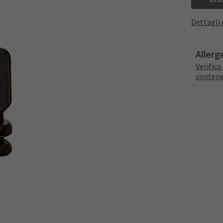
Dettagli 
Allerg
Verific
contene