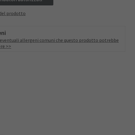
del prodotto
eni
a eventuali allergeni comuni che questo prodotto potrebbe
re >>