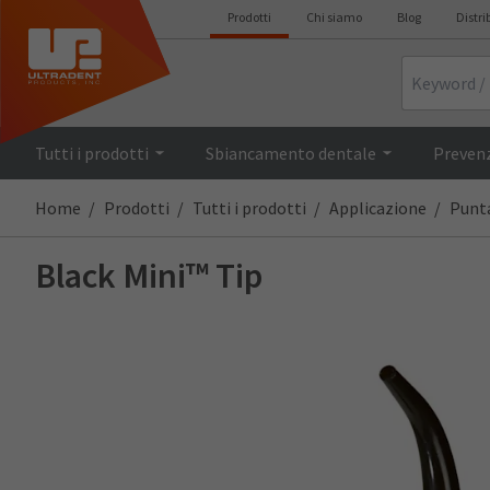
Prodotti
Chi siamo
Blog
Distri
Search
Tutti i prodotti
Sbiancamento dentale
Prevenz
Home
Prodotti
Tutti i prodotti
Applicazione
Punta
Black Mini™ Tip