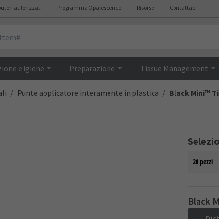
butori autorizzati
Programma Opalescence
Risorse
Contattaci
Descrizione
ione e igiene
Preparazione
Tissue Management
li
Punte applicatore interamente in plastica
Black Mini™ T
Selezi
20 pezzi
Black M
Dis