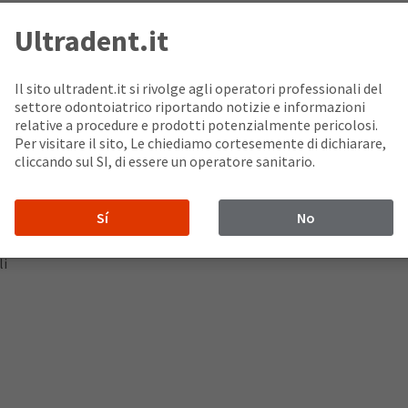
Ultradent.it
 fotopolimerizzabili
Il sito ultradent.it si rivolge agli operatori professionali del
settore odontoiatrico riportando notizie e informazioni
relative a procedure e prodotti potenzialmente pericolosi.
Per visitare il sito, Le chiediamo cortesemente di dichiarare,
cliccando sul SI, di essere un operatore sanitario.
Sí
No
ona
ata
li