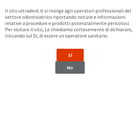
Seleziona un prodotto per visualizzare la scheda di sicurezza. La Scheda di sicurezza fornisce informazioni circa le caratteristiche fisiche e chimiche del prodotto, la conservazione del prodotto, i protocolli di utilizzo, etc.
Sit
Search
Cancel
Il sito ultradent.it si rivolge agli operatori professionali del
settore odontoiatrico riportando notizie e informazioni
Emostatici
About
Pay
relative a procedure e prodotti potenzialmente pericolosi.
Per visitare il sito, Le chiediamo cortesemente di dichiarare,
My
cliccando sul SI, di essere un operatore sanitario.
ViscoStat™
Bill
Backordered
Solfato ferrico al 20%
Status
Sí
We
have
This
No
updated
our
Backordered
payment
status
portal
indicates
from
that
BillTrust
the
to
item
HighRadius.
is
You
out
should
of
have
stock
received