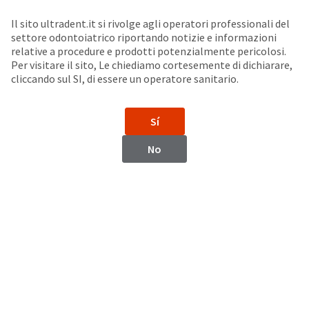
Seleziona un prodotto per visualizzare la scheda di sicurezza. La Scheda di sicurezza fornisce informazioni circa le caratteristiche fisiche e chimiche del prodotto, la conservazione del prodotto, i protocolli di utilizzo, etc.
Sit
Search
Cancel
Il sito ultradent.it si rivolge agli operatori professionali del
settore odontoiatrico riportando notizie e informazioni
Matrici
About
Pay
relative a procedure e prodotti potenzialmente pericolosi.
Per visitare il sito, Le chiediamo cortesemente di dichiarare,
My
cliccando sul SI, di essere un operatore sanitario.
Halo™ Strumenti
Bill
Backordered
Status
Sí
We
have
This
No
updated
our
Backordered
payment
status
portal
indicates
from
that
BillTrust
the
to
item
HighRadius.
is
You
out
should
of
have
stock
received