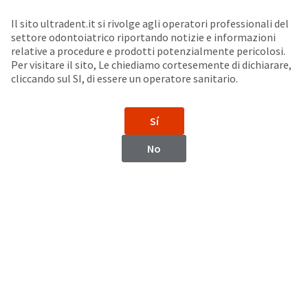
Seleziona un prodotto per visualizzare la scheda di sicurezza. La Scheda di sicurezza fornisce informazioni circa le caratteristiche fisiche e chimiche del prodotto, la conservazione del prodotto, i protocolli di utilizzo, etc.
Sit
Search
Cancel
Il sito ultradent.it si rivolge agli operatori professionali del
settore odontoiatrico riportando notizie e informazioni
Puntali per un’aspirazione
About
Pay
relative a procedure e prodotti potenzialmente pericolosi.
Per visitare il sito, Le chiediamo cortesemente di dichiarare,
My
cliccando sul SI, di essere un operatore sanitario.
Capillary Tip
Bill
Backordered
Status
Sí
We
have
This
No
updated
our
Backordered
payment
status
portal
indicates
from
that
BillTrust
the
to
item
HighRadius.
is
You
out
should
of
have
stock
received