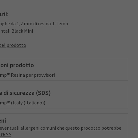
uti:
ringhe da 1,2 mm di resina J-Temp
untali Black Mini
del prodotto
ioni prodotto
mp™ Resina per provvisori
 di sicurezza (SDS)
mp™ (Italy (Italiano))
eni
a eventuali allergeni comuni che questo prodotto potrebbe
re >>