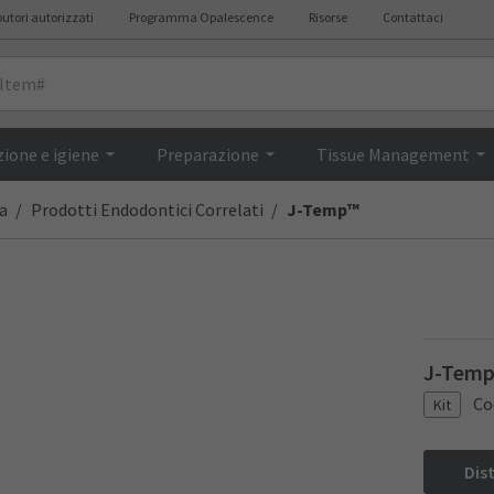
butori autorizzati
Programma Opalescence
Risorse
Contattaci
Overview
ione e igiene
Preparazione
Tissue Management
a
Prodotti Endodontici Correlati
J-Temp™
J-Temp 
Co
Kit
Dis