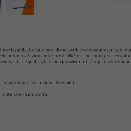
imerizzabile, fluida, a base di metacrilato che rappresenta un mat
2
e da polimerizzazione inferiore al 5%
e il suo caratteristico colo
 versatilità e qualità, la resina provvisoria J-Temp™ diventeràuno d
inlay/onlay, ricostruzione di cuspidi)
i
el materiale da impronta