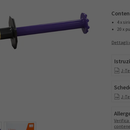
Conten
4 x si
20 x p
Dettagli 
Istruz
J-Te
Schede
J-Te
Allerg
Verific
contene