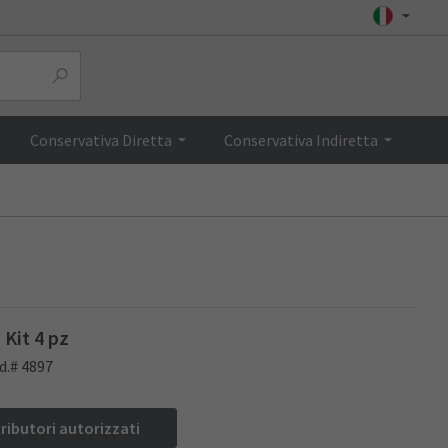
Brochure
Top
Conservativa Diretta
Conservativa Indiretta
Kit 4 pz
d.# 4897
tributori autorizzati