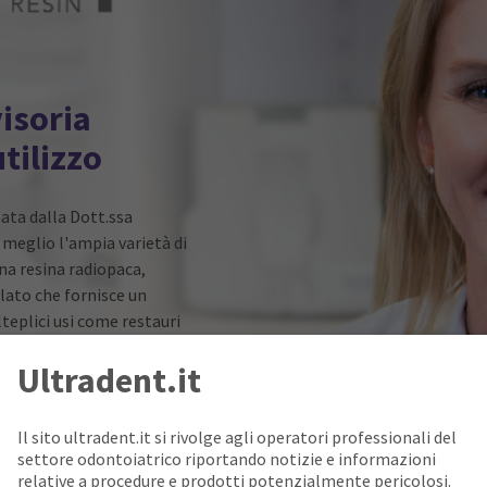
isoria
tilizzo
ata dalla Dott.ssa
 meglio l'ampia varietà di
na resina radiopaca,
ilato che fornisce un
eplici usi come restauri
ora.
Ultradent.it
gare tramite l'apposita
Ultradent. La viscosità del
Il sito ultradent.it si rivolge agli operatori professionali del
e si adatta alla struttura
settore odontoiatrico riportando notizie e informazioni
un tasso di contrazione
relative a procedure e prodotti potenzialmente pericolosi.