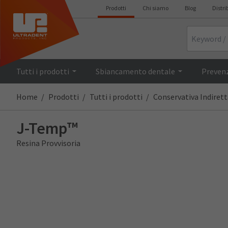
Prodotti
Chi siamo
Blog
Distri
Search
Descrizione
Tutti i prodotti
Sbiancamento dentale
Prevenz
Home
Prodotti
Tutti i prodotti
Conservativa Indirett
J-Temp™
Resina Provvisoria