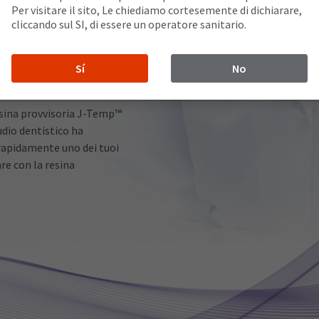
Per visitare il sito, Le chiediamo cortesemente di dichiarare,
un margine aperto attorno
cliccando sul SI, di essere un operatore sanitario.
ico colore viola consente
 può essere visualizzato
rovvisoria sia stata
Sí
No
resina provvisoria J-Temp™
udio dentistico ha
 rapidamente uno dei tuoi
are con la resina