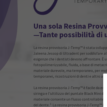
Una sola Resina Provv
—Tante possibilità di u
La resina provvisoria J-Temp™ è stata svilupp
Jaleena Jessop di Ultradent per soddisfare al
esigenze che i dentisti devono affrontare. È u
fotopolimerizzabile, fluida, a base di metacr
materiale durevole, ma temporaneo, per molt
temporanei, ricostruzioni di denti e altro anc
La resina provvisoria J-Temp™ è facile da ero
siringa e l'ultilizzo del puntale Black Mini di 
materiale consente un flusso controllabile ch
1
del dente.
La resina provvisoria J-Temp™ ha 