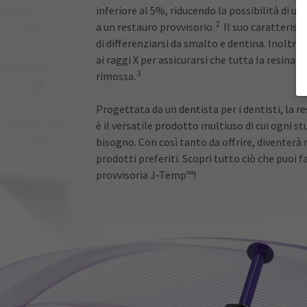
inferiore al 5%, riducendo la possibilità di 
2
a un restauro provvisorio.
Il suo caratterist
di differenziarsi da smalto e dentina. Inoltre,
ai raggi X per assicurarsi che tutta la resina p
3
rimossa.
Progettata da un dentista per i dentisti, la 
è il versatile prodotto multiuso di cui ogni st
bisogno. Con così tanto da offrire, diventerà
prodotti preferiti. Scopri tutto ciò che puoi f
provvisoria J-Temp™!