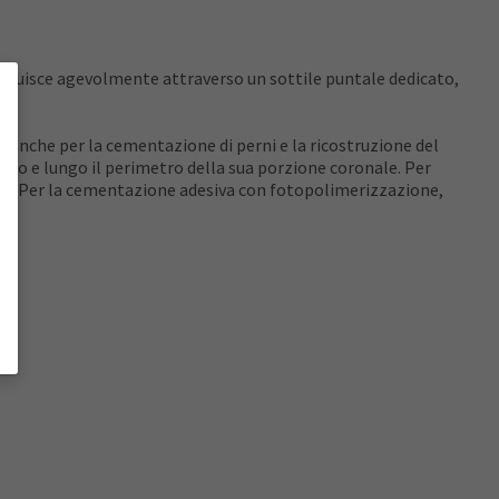
 fluisce agevolmente attraverso un sottile puntale dedicato,
 anche per la cementazione di perni e la ricostruzione del
erno e lungo il perimetro della sua porzione coronale. Per
one. Per la cementazione adesiva con fotopolimerizzazione,