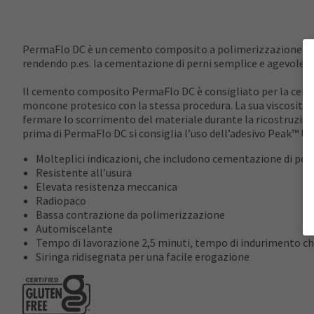
PermaFlo DC è un cemento composito a polimerizzazione duale
rendendo p.es. la cementazione di perni semplice e agevole.
Il cemento composito PermaFlo DC è consigliato per la cement
moncone protesico con la stessa procedura. La sua viscosità o
fermare lo scorrimento del materiale durante la ricostruzio
prima di PermaFlo DC si consiglia l’uso dell’adesivo Peak™ Un
Molteplici indicazioni, che includono cementazione di per
Resistente all’usura
Elevata resistenza meccanica
Radiopaco
Bassa contrazione da polimerizzazione
Automiscelante
Tempo di lavorazione 2,5 minuti, tempo di indurimento c
Siringa ridisegnata per una facile erogazione