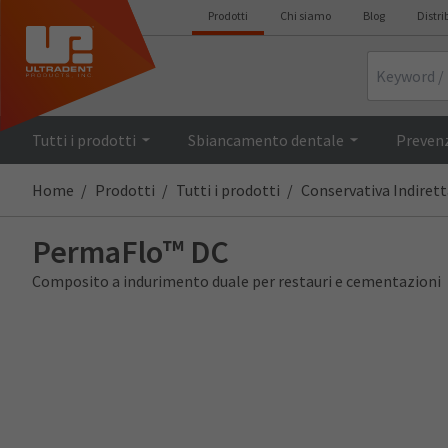
Prodotti
Chi siamo
Blog
Distri
Search
Tutti i prodotti
Sbiancamento dentale
Prevenz
Home
Prodotti
Tutti i prodotti
Conservativa Indirett
PermaFlo™ DC
Composito a indurimento duale per restauri e cementazioni