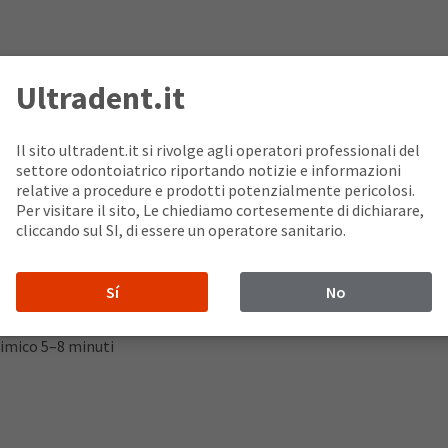
, altamente caricato con particelle piccole (il 10% in peso) che
Ultradent.it
 Lo spessore del film è estremamente basso: solo 9 μm.
azione definitiva di corone, opache o trasparenti, ecc. È indicato
Il sito ultradent.it si rivolge agli operatori professionali del
ttimale favorisce lo scorrimento all’interno dello spazio per il p
settore odontoiatrico riportando notizie e informazioni
ne del moncone, è sufficiente un breve spot di fotopolimerizzazi
relative a procedure e prodotti potenzialmente pericolosi.
iversal Bond.
Per visitare il sito, Le chiediamo cortesemente di dichiarare,
ni, ricostruzione di monconi e cementazione
cliccando sul SI, di essere un operatore sanitario.
Sí
No
himico 5–8 minuti