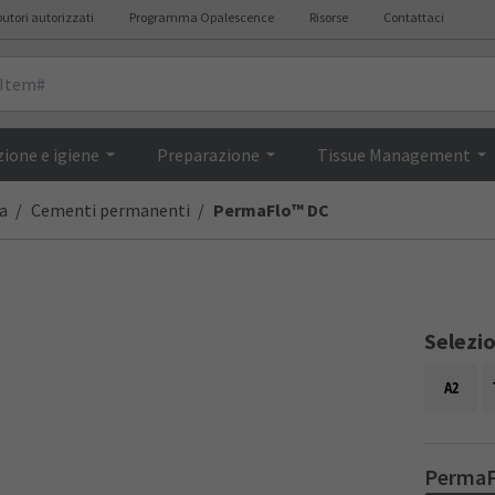
butori autorizzati
Programma Opalescence
Risorse
Contattaci
Descrizione
ione e igiene
Preparazione
Tissue Management
a
Cementi permanenti
PermaFlo™ DC
Selezi
A2
PermaF