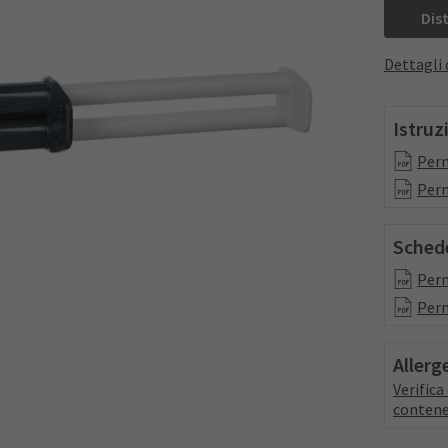
Dis
Dettagli 
Istruz
Perm
Perm
Schede
Perm
Perm
Allerg
Verific
contene