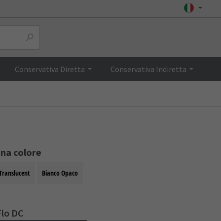
Top
Conservativa Diretta
Conservativa Indiretta
ona colore
Translucent
Bianco Opaco
lo DC