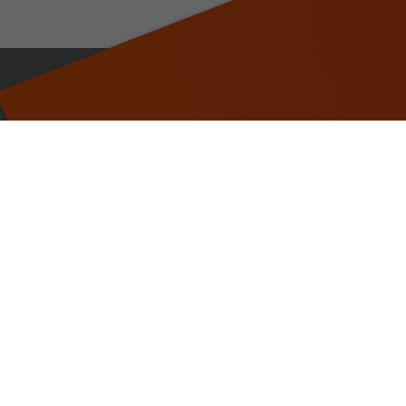
800 830 715
info@ultradent.it
Ultradent Italia srl
Via G. L. Bernini 7
20094 Corsico (MI)