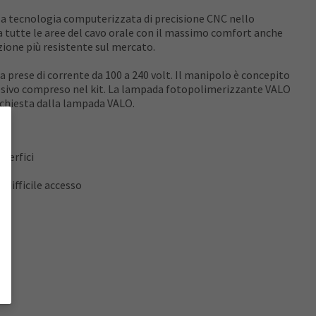
n la tecnologia computerizzata di precisione CNC nello
a tutte le aree del cavo orale con il massimo comfort anche
zione più resistente sul mercato.
prese di corrente da 100 a 240 volt. Il manipolo è concepito
oadesivo compreso nel kit. La lampada fotopolimerizzante VALO
richiesta dalla lampada VALO.
perfici
 difficile accesso