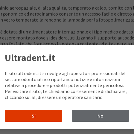
inio aerospaziale, di alta qualità, temperato a caldo, tornito co
 ergonomico ed aerodinamico consente un accesso facile e diretto 
nte in vetro temperato la rendono la lampada per la fotopolimerizza
 dotata di un alimentatore internazionale di tipo medico adatto a 
a può essere montato dove si desidera, utilizzando il supporto aut
o ferro fosfato che forniscono la potenza costante ad alta energia 
Ultradent.it
o
otopolimerizzazioni omogenee e di qualità su un'ampia gamma di su
tra Power - per una maggiore versatilità
Il sito ultradent.it si rivolge agli operatori professionali del
ile ed ergonomica per raggiungere tutte le zone del cavo orale di
settore odontoiatrico riportando notizie e informazioni
relative a procedure e prodotti potenzialmente pericolosi.
sente l’accesso a tutte le superfici dentarie
Per visitare il sito, Le chiediamo cortesemente di dichiarare,
cliccando sul SI, di essere un operatore sanitario.
Sí
No