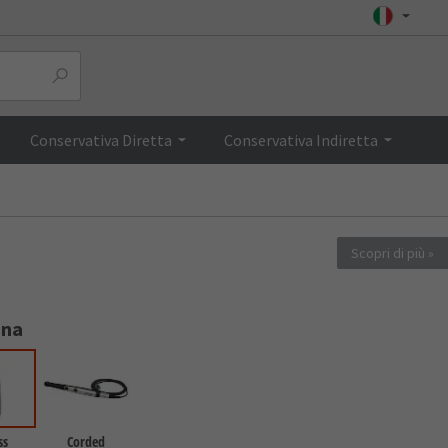
ure
Top
Conservativa Diretta
Conservativa Indiretta
Scopri di più
ona
ss
Corded