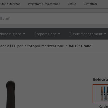
butori autorizzati
Programma Opalescence
Risorse
Contattaci
ne
Broch
ione e igiene
Preparazione
Tissue Management
ade a LED per la fotopolimerizzazione
VALO™ Grand
Selezi
Cordle