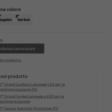
ona colore
Sapphire
Red Rock
ss
tributori autorizzati
del prodotto
ioni prodotto
™ Grand Cordless Lampade LED per la
polimerizzazione IFU
™ Grand Corded lampade a LED per la
polimerizzazione
™ Guaine Igieniche Protettive IFU