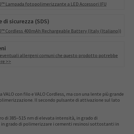
™ Lampada fotopolimerizzante a LED Accessori IFU
 di sicurezza (SDS)
™ Cordless 400mAh Rechargeable Battery (Italy (Italiano))
eni
a eventuali allergeni comuni che questo prodotto potrebbe
re >>
la VALO con filo e VALO Cordless, ma con una lente più grande
limerizzazione. Il secondo pulsante di attivazione sul lato
o di 385–515 nm di elevata intensità, in grado di
 in grado di polimerizzare i cementi resinosi sottostanti in