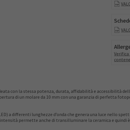
VALO
Schede
VALO
Allerg
Verific
contene
ta con la stessa potenza, durata, affidabilità e accessibilità del
opertura di un molare da 10 mm con una garanzia di perfetta fotopo
LED) a differenti lunghezze d’onda che genera una luce nello spettr
 intensità permette anche di transilluminare la ceramica e quindi è