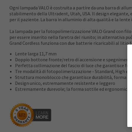
Ogni lampada VALO è costruita a partire da una barra di allum
stabilimento della Ultradent, Utah, USA. Il design elegante,
per il paziente. La barra in alluminio di alta qualità e la le
La lampada per la fotopolimerizzazione VALO Grand con filo è
per essere inserito nella faretra del riunito; in alternativ
Grand Cordless funziona con due batterie ricaricabili al liti
Lente larga 11,7 mm
Doppio bottone fronte/retro di accensione e spegniment
Perfetta collimazione del fascio di luce che garantisce f
Tre modalità di fotopolimerizzazione - Standard, High e X
Struttura monoblocco che garantisce durabilità, forma sott
Design unico, estremamente resistente e leggero
Estremamente durevole; la forma sottile ed ergonomica con