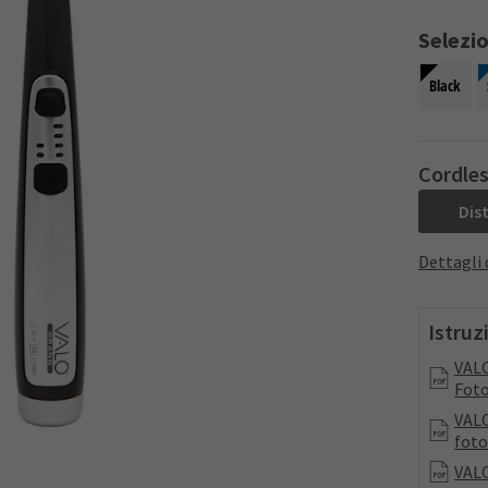
Selezi
Black
Cordle
Dis
Dettagli 
Istruz
VALO
Foto
VALO
foto
VALO