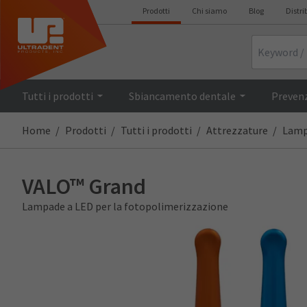
Prodotti
Chi siamo
Blog
Distri
Search
Descrizio
Tutti i prodotti
Sbiancamento dentale
Prevenz
Home
Prodotti
Tutti i prodotti
Attrezzature
Lamp
VALO™ Grand
Lampade a LED per la fotopolimerizzazione