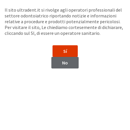
Seleziona un prodotto per visualizzare la scheda di sicurezza. La Scheda di sicurezza fornisce informazioni circa le caratteristiche fisiche e chimiche del prodotto, la conservazione del prodotto, i protocolli di utilizzo, etc.
Sit
Search
Cancel
Il sito ultradent.it si rivolge agli operatori professionali del
settore odontoiatrico riportando notizie e informazioni
Cementi per riparazione
About
Pay
relative a procedure e prodotti potenzialmente pericolosi.
Per visitare il sito, Le chiediamo cortesemente di dichiarare,
My
cliccando sul SI, di essere un operatore sanitario.
Endo-Eze™ MTAFlow™ White
Bill
Backordered
Cemento per riparazione a base di Triossido Minerale Aggregato
Status
Sí
We
have
This
No
updated
our
Backordered
payment
status
portal
indicates
from
that
BillTrust
the
to
item
HighRadius.
is
You
out
should
of
have
stock
received