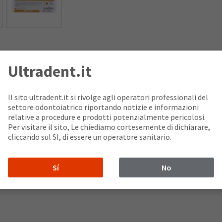
Ultradent.it
abile caricata al 45%. Per queste indicazioni è assolutamente d
Il sito ultradent.it si rivolge agli operatori professionali del
settore odontoiatrico riportando notizie e informazioni
e dei compositi. Il suo uso è raccomandato qualora lo strato inibi
relative a procedure e prodotti potenzialmente pericolosi.
posite Wetting Resin può anche essere applicato sulla superficie 
Per visitare il sito, Le chiediamo cortesemente di dichiarare,
o con uno strumento o un pennellino per migliorarne lo scorri
cliccando sul SI, di essere un operatore sanitario.
Sí
No
ontorni