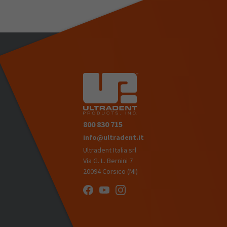
800 830 715
info@ultradent.it
Ultradent Italia srl
Via G. L. Bernini 7
20094 Corsico (MI)