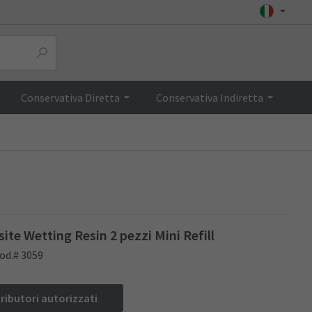
Top
Conservativa Diretta
Conservativa Indiretta
te Wetting Resin 2 pezzi Mini Refill
od.# 3059
tributori autorizzati