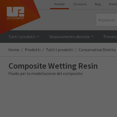
Prodotti
Chi siamo
Blog
Distri
Search
Tutti i prodotti
Sbiancamento dentale
Prevenz
Home
Prodotti
Tutti i prodotti
Conservativa Diretta
Composite Wetting Resin
Fluido per la modellazione del composito