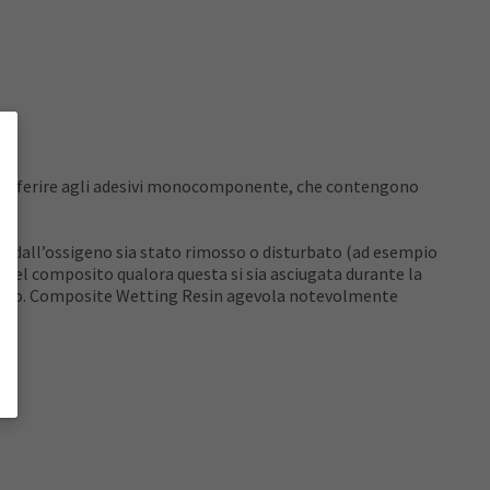
a preferire agli adesivi monocomponente, che contengono
to dall’ossigeno sia stato rimosso o disturbato (ad esempio
del composito qualora questa si sia asciugata durante la
mento. Composite Wetting Resin agevola notevolmente