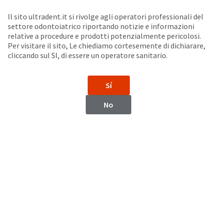
Seleziona un prodotto per visualizzare la scheda di sicurezza. La Scheda di sicurezza fornisce informazioni circa le caratteristiche fisiche e chimiche del prodotto, la conservazione del prodotto, i protocolli di utilizzo, etc.
Sit
Search
Cancel
Il sito ultradent.it si rivolge agli operatori professionali del
settore odontoiatrico riportando notizie e informazioni
Conservativa Diretta
About
Pay
relative a procedure e prodotti potenzialmente pericolosi.
Per visitare il sito, Le chiediamo cortesemente di dichiarare,
My
cliccando sul SI, di essere un operatore sanitario.
Accessori per lampade
Bill
Backordered
fotopolimerizzatrici
Status
Sí
We
have
This
No
updated
our
Backordered
payment
status
portal
indicates
from
that
BillTrust
the
to
item
HighRadius.
is
You
Accessori VALO™ X
Accessori per VALO™
out
should
of
have
stock
received