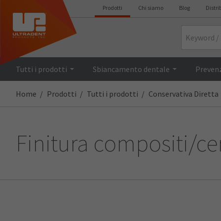
Prodotti
Chi siamo
Blog
Distri
Search
Tutti i prodotti
Sbiancamento dentale
Prevenz
Home
Prodotti
Tutti i prodotti
Conservativa Diretta
Finitura compositi/c