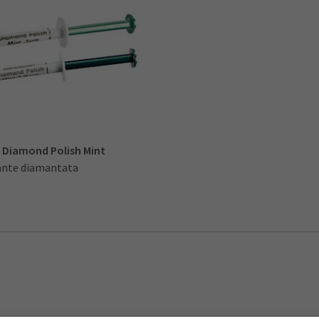
 Diamond Polish Mint
dante diamantata