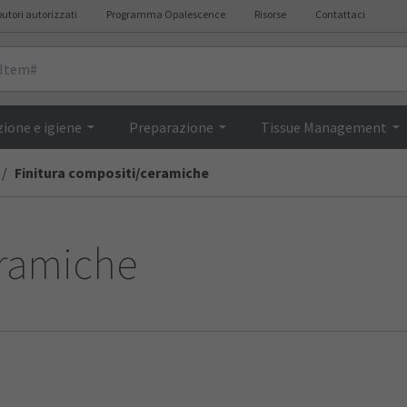
butori autorizzati
Programma Opalescence
Risorse
Contattaci
ione e igiene
Preparazione
Tissue Management
Finitura compositi/ceramiche
eramiche