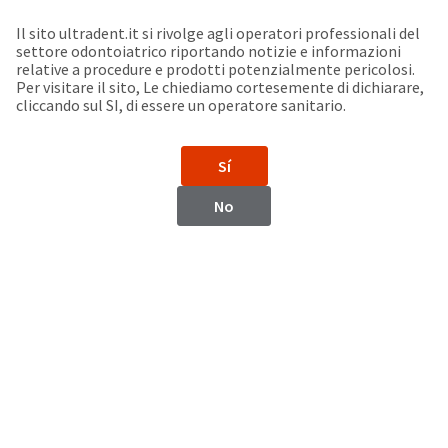
Seleziona un prodotto per visualizzare la scheda di sicurezza. La Scheda di sicurezza fornisce informazioni circa le caratteristiche fisiche e chimiche del prodotto, la conservazione del prodotto, i protocolli di utilizzo, etc.
Sit
Search
Cancel
Il sito ultradent.it si rivolge agli operatori professionali del
settore odontoiatrico riportando notizie e informazioni
Conservativa Diretta
relative a procedure e prodotti potenzialmente pericolosi.
About
Pay
Per visitare il sito, Le chiediamo cortesemente di dichiarare,
My
cliccando sul SI, di essere un operatore sanitario.
Bill
Backordered
Status
Sí
We
have
No
This
Il tuo sistema completo per
updated
our
RESTAURI DI QUALITÀ
Backordered
payment
status
portal
indicates
from
that
BillTrust
the
to
item
HighRadius.
is
You
out
should
of
have
stock
received
and
an