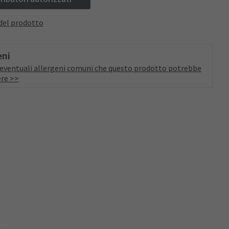
del prodotto
eni
a eventuali allergeni comuni che questo prodotto potrebbe
re >>