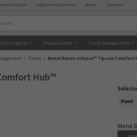
butori autorizzati
Programma Opalescence
Risorse
Contattaci
Descrizione
ione e igiene
Preparazione
Tissue Management
anagement
Punte
Metal Dento-Infusor™ Tip con Comfort
 Comfort Hub™
Selezi
20 pezzi
Metal 
Dis