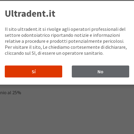
Ultradent.it
ente essenziale della famiglia di prodotti del Tissue Managemen
ri per una emostati profonda.
llo sicuro e confortevole nel montaggio e nella rimozione
Il sito ultradent.it si rivolge agli operatori professionali del
e i coaguli superficiali
settore odontoiatrico riportando notizie e informazioni
morbido, permette di premere delicatamente nel solco
relative a procedure e prodotti potenzialmente pericolosi.
damentale per un trattamento dei tessuti efficace e sicuro
Per visitare il sito, Le chiediamo cortesemente di dichiarare,
cliccando sul SI, di essere un operatore sanitario.
Sí
No
 15,5%
 Ferrico e Subsolfato
nio al 25%