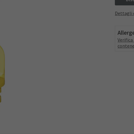
Dettagli 
Allerg
Verific
contene