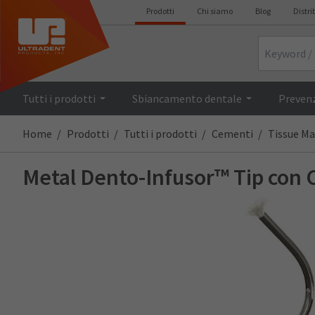
Prodotti
Chi siamo
Blog
Distri
Search
Tutti i prodotti
Sbiancamento dentale
Prevenz
Home
Prodotti
Tutti i prodotti
Cementi
Tissue M
Metal Dento-Infusor™ Tip con