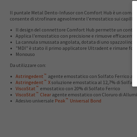
Il puntale Metal Dento-Infusor con Comfort Hub è un compon
consente di strofinare agevolmente l'emostatico sui capilla
Il design del connettore Comfort Hub permette un contro
Applica l'emostatico con precisione e rimuove efficacement
La cannula smussata angolata, dotata di uno spazzolino 
"MDI" è stato il primo applicatore Ultradent e rimane fon
Monouso
Da utilizzare con:
™
Astringedent
agente emostatico con Solfato Ferrico al
™
Astringedent
X
soluzione emostatica al 12,7% di Solfato
™
ViscoStat
emostatico con 20% di Solfato Ferrico
™
ViscoStat
Clear
agente emostatico con Cloruro di Allumi
™
Adesivo universale
Peak
Universal Bond