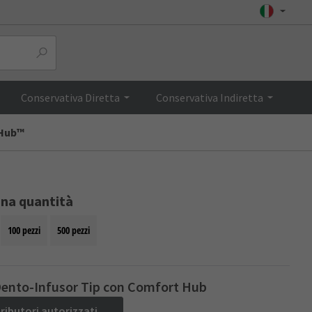
Top
Conservativa Diretta
Conservativa Indiretta
 Hub™
ona quantità
100 pezzi
500 pezzi
Dento-Infusor Tip con Comfort Hub
tributori autorizzati