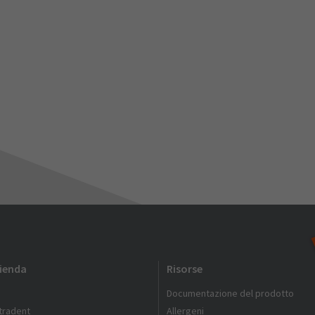
zienda
Risorse
Documentazione del prodotto
ltradent
Allergeni