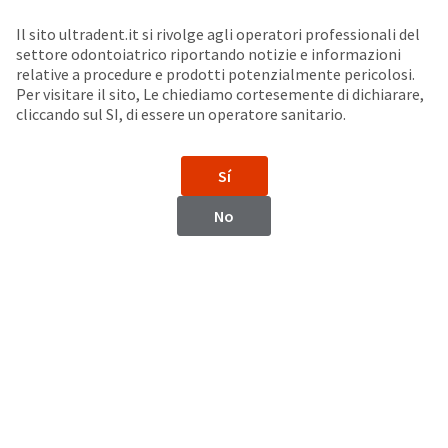
Seleziona un prodotto per visualizzare la scheda di sicurezza. La Scheda di sicurezza fornisce informazioni circa le caratteristiche fisiche e chimiche del prodotto, la conservazione del prodotto, i protocolli di utilizzo, etc.
Sit
Search
Cancel
Il sito ultradent.it si rivolge agli operatori professionali del
settore odontoiatrico riportando notizie e informazioni
Fili per la Retrazione
About
Pay
relative a procedure e prodotti potenzialmente pericolosi.
Per visitare il sito, Le chiediamo cortesemente di dichiarare,
My
cliccando sul SI, di essere un operatore sanitario.
Ultrapak™
Bill
Backordered
Filo di retrazione a maglie concatenate
Status
Sí
We
have
This
No
updated
our
Backordered
payment
status
portal
indicates
from
that
BillTrust
the
to
item
HighRadius.
is
You
out
should
of
have
stock
received