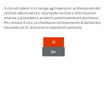
Seleziona un prodotto per visualizzare la scheda di sicurezza. La Scheda di sicurezza fornisce informazioni circa le caratteristiche fisiche e chimiche del prodotto, la conservazione del prodotto, i protocolli di utilizzo, etc.
Sit
Search
Cancel
Il sito ultradent.it si rivolge agli operatori professionali del
settore odontoiatrico riportando notizie e informazioni
Adesivi
About
Pay
relative a procedure e prodotti potenzialmente pericolosi.
Per visitare il sito, Le chiediamo cortesemente di dichiarare,
My
cliccando sul SI, di essere un operatore sanitario.
Peak™ Universal Bond
Bill
Backordered
Adesivo fotopolimerizzabile
Status
Sí
We
have
This
No
updated
our
Backordered
payment
status
portal
indicates
from
that
BillTrust
the
to
item
HighRadius.
is
You
out
should
of
have
stock
received